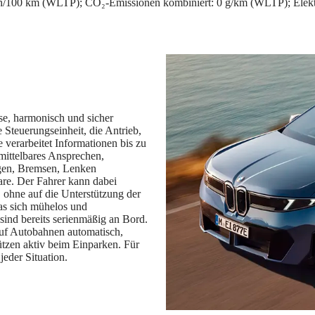
Wh/100 km (WLTP); CO₂-Emissionen kombiniert: 0 g/km (WLTP); Elek
se, harmonisch und sicher
Steuerungseinheit, die Antrieb,
verarbeitet Informationen bis zu
mittelbares Ansprechen,
igen, Bremsen, Lenken
ware. Der Fahrer kann dabei
ohne auf die Unterstützung der
das sich mühelos und
 sind bereits serienmäßig an Bord.
uf Autobahnen automatisch,
tzen aktiv beim Einparken. Für
eder Situation.