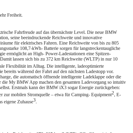
trische Fahrfreude auf das übernächste Level. Die neue BMW
tion, seine beeindruckende Reichweite und innovative
eiräume für elektrisches Fahren. Eine Reichweite von bis zu 805
ngsstarke 108,7-kWh- Batterie sorgen für langstreckentaugliche
gie ermöglicht an High- Power-Ladestationen eine Spitzen-
 Damit lassen sich bis zu 372 km Reichweite (WLTP) in nur 10
 Flexibilität im Alltag. Die intelligente, ladeoptimierte
ie bereits während der Fahrt auf den nächsten Ladestopp vor.
rge, die automatisch öffnende intelligente Ladeklappe oder die
r die My BMW App machen den gesamten Ladevorgang so intuitiv
selbst. Erstmals kann der BMW iX3 sogar Energie zurückgeben:
2
 er zur mobilen Stromquelle – etwa für Camping- Equipment
, E-
3
as eigene Zuhause
.