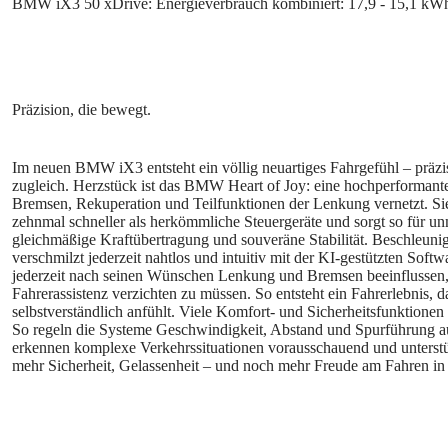
BMW iX3 50 xDrive: Energieverbrauch kombiniert: 17,9 - 15,1 k
Im neuen BMW iX3 entsteht ein völlig neuartiges Fahrgefühl – präzi
zugleich. Herzstück ist das BMW Heart of Joy: eine hochperformante 
Bremsen, Rekuperation und Teilfunktionen der Lenkung vernetzt. Sie 
zehnmal schneller als herkömmliche Steuergeräte und sorgt so für un
gleichmäßige Kraftübertragung und souveräne Stabilität. Beschleun
verschmilzt jederzeit nahtlos und intuitiv mit der KI-gestützten Soft
jederzeit nach seinen Wünschen Lenkung und Bremsen beeinflussen, 
Fahrerassistenz verzichten zu müssen. So entsteht ein Fahrerlebnis, 
selbstverständlich anfühlt. Viele Komfort- und Sicherheitsfunktionen
So regeln die Systeme Geschwindigkeit, Abstand und Spurführung a
erkennen komplexe Verkehrssituationen vorausschauend und unterstü
mehr Sicherheit, Gelassenheit – und noch mehr Freude am Fahren in j