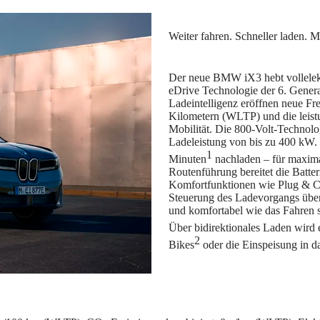
Der neue BMW iX3 hebt vollelek
eDrive Technologie der 6. Genera
Ladeintelligenz eröffnen neue Fr
Kilometern (WLTP) und die leistu
Mobilität. Die 800-Volt-Technolo
Ladeleistung von bis zu 400 kW.
1
Minuten
nachladen – für maximale
Routenführung bereitet die Batter
Komfortfunktionen wie Plug & Cha
Steuerung des Ladevorgangs übe
und komfortabel wie das Fahren 
Über bidirektionales Laden wird
2
Bikes
oder die Einspeisung in d