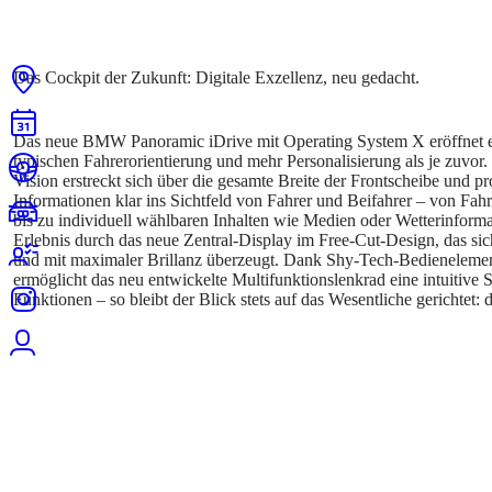
Das neue BMW Panoramic iDrive mit Operating System X eröffnet
typischen Fahrerorientierung und mehr Personalisierung als je zuv
Vision erstreckt sich über die gesamte Breite der Frontscheibe und pro
Informationen klar ins Sichtfeld von Fahrer und Beifahrer – von Fa
bis zu individuell wählbaren Inhalten wie Medien oder Wetterinforma
Erlebnis durch das neue Zentral-Display im Free-Cut-Design, das sic
und mit maximaler Brillanz überzeugt. Dank Shy-Tech-Bedieneleme
ermöglicht das neu entwickelte Multifunktionslenkrad eine intuitive 
Funktionen – so bleibt der Blick stets auf das Wesentliche gerichtet: d