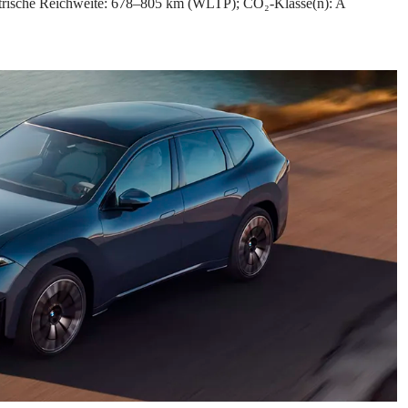
trische Reichweite: 678–805 km (WLTP); CO₂-Klasse(n): A