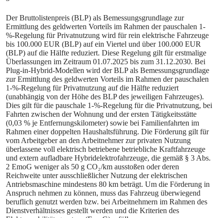
Der Bruttolistenpreis (BLP) als Bemessungsgrundlage zur
Ermittlung des geldwerten Vorteils im Rahmen der pauschalen 1-
%-Regelung für Privatnutzung wird für rein elektrische Fahrzeuge
bis 100.000 EUR (BLP) auf ein Viertel und über 100.000 EUR
(BLP) auf die Hälfte reduziert. Diese Regelung gilt für erstmalige
Überlassungen im Zeitraum 01.07.2025 bis zum 31.12.2030. Bei
Plug‑in‑Hybrid‑Modellen wird der BLP als Bemessungsgrundlage
zur Ermittlung des geldwerten Vorteils im Rahmen der pauschalen
1-%-Regelung für Privatnutzung auf die Hälfte reduziert
(unabhängig von der Höhe des BLP des jeweiligen Fahrzeuges).
Dies gilt für die pauschale 1-%-Regelung für die Privatnutzung, bei
Fahrten zwischen der Wohnung und der ersten Tätigkeitsstätte
(0,03 % je Entfernungskilometer) sowie bei Familienfahrten im
Rahmen einer doppelten Haushaltsführung. Die Förderung gilt für
vom Arbeitgeber an den Arbeitnehmer zur privaten Nutzung
überlassene voll elektrisch betriebene betriebliche Kraftfahrzeuge
und extern aufladbare Hybridelektrofahrzeuge, die gemäß § 3 Abs.
2 EmoG weniger als 50 g CO₂/km ausstoßen oder deren
Reichweite unter ausschließlicher Nutzung der elektrischen
Antriebsmaschine mindestens 80 km beträgt. Um die Förderung in
Anspruch nehmen zu können, muss das Fahrzeug überwiegend
beruflich genutzt werden bzw. bei Arbeitnehmern im Rahmen des
Dienstverhältnisses gestellt werden und die Kriterien des